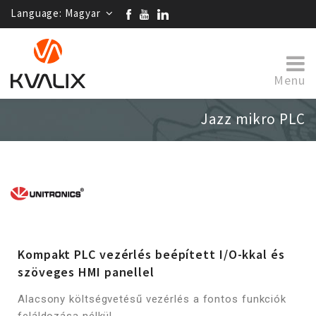
Language:
Magyar
Menu
Jazz mikro PLC
Kompakt PLC vezérlés beépített I/O-kkal és
szöveges HMI panellel
Alacsony költségvetésű vezérlés a fontos funkciók
feláldozása nélkül.