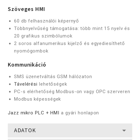
Szöveges HMI
60 db felhasználói képernyő
Többnyelvűség támogatása: több mint 15 nyelv és
20 grafikus szimbólumok
2 soros alfanumerikus kijelző és egyediesíthető
nyomógombok
Kommunikáció
SMS üzenetváltás GSM hálózaton
Távelérési
lehetőségek
PC-s elérhetőség Modbus-on vagy OPC szerveren
Modbus képességek
Jazz mikro PLC + HMI
a gyári honlapon
ADATOK