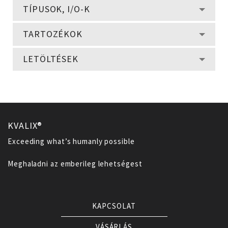
TÍPUSOK, I/O-K
TARTOZÉKOK
LETÖLTÉSEK
KVALIX®
Exceeding what’s humanly possible
Meghaladni az emberileg lehetségest
KAPCSOLAT
VÁSÁRLÁS