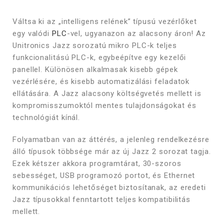
Váltsa ki az „intelligens relének” típusú vezérlőket
egy valódi
PLC
-vel, ugyanazon az alacsony áron! Az
Unitronics Jazz sorozatú mikro PLC-k teljes
funkcionalitású PLC-k, egybeépítve egy kezelői
panellel. Különösen alkalmasak kisebb gépek
vezérlésére, és kisebb automatizálási feladatok
ellátására. A Jazz alacsony költségvetés mellett is
kompromisszumoktól mentes tulajdonságokat és
technológiát kínál.
Folyamatban van az áttérés, a jelenleg rendelkezésre
álló típusok többsége már az új Jazz 2 sorozat tagja.
Ezek kétszer akkora programtárat, 30-szoros
sebességet, USB programozó portot, és Ethernet
kommunikációs lehetőséget biztosítanak, az eredeti
Jazz típusokkal fenntartott teljes kompatibilitás
mellett.