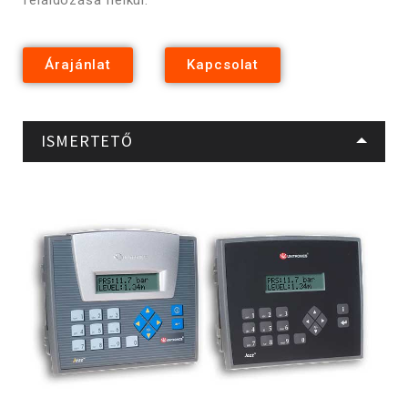
Árajánlat
Kapcsolat
ISMERTETŐ