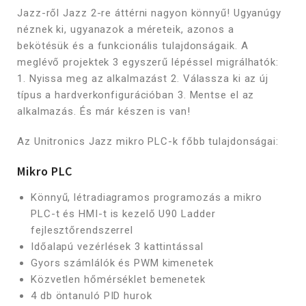
Jazz-ről Jazz 2-re áttérni nagyon könnyű! Ugyanúgy
néznek ki, ugyanazok a méreteik, azonos a
bekötésük és a funkcionális tulajdonságaik. A
meglévő projektek 3 egyszerű lépéssel migrálhatók:
1. Nyissa meg az alkalmazást 2. Válassza ki az új
típus a hardverkonfigurációban 3. Mentse el az
alkalmazás. És már készen is van!
Az Unitronics Jazz mikro PLC-k főbb tulajdonságai:
Mikro PLC
Könnyű, létradiagramos programozás a mikro
PLC-t és HMI-t is kezelő U90 Ladder
fejlesztőrendszerrel
Időalapú vezérlések 3 kattintással
Gyors számlálók és PWM kimenetek
Közvetlen hőmérséklet bemenetek
4 db öntanuló PID hurok