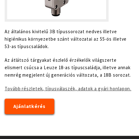
Az általános kivitelű 3B típussorozat nedves illetve
higiénikus környezetbe szánt változatai az 55-ös illetve
53-as típuscsaládok.
Az átlátszó tárgyakat észlelő érzékelők világszerte
elismert csúcsa a Leuze 18-as típuscsaládja, illetve annak
nemrég megjelent új generációs változata, a 18B sorozat.
Tovább részletek, típusválaszék, adatok a gyári honlapon.
Ajánlatkérés