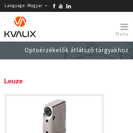
Language:
Magyar
Menu
Optoérzékelők átlátszó tárgyakhoz