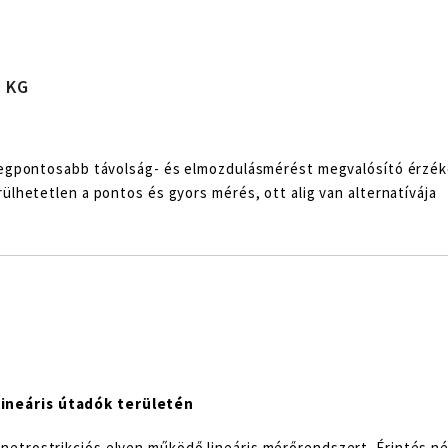
 KG
 legpontosabb távolság- és elmozdulásmérést megvalósító érzék
ülhetetlen a pontos és gyors mérés, ott alig van alternatívája
ineáris útadók területén
etrostrikciós elven működő lineáris mérőrendszert. Érintés nél