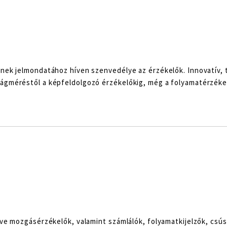
inek jelmondatához híven szenvedélye az érzékelők. Innovatív, t
ságméréstől a képfeldolgozó érzékelőkig, még a folyamatérzéke
etve mozgásérzékelők, valamint számlálók, folyamatkijelzők, cs