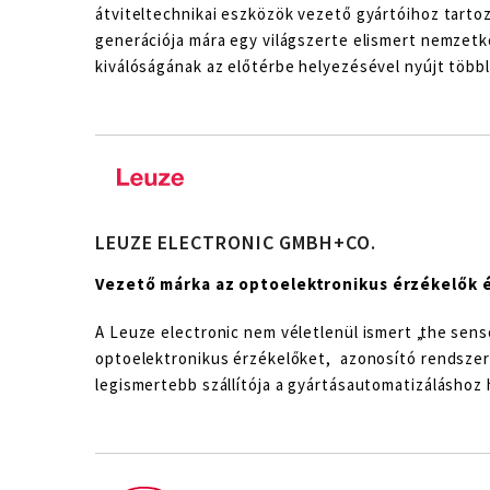
átviteltechnikai eszközök vezető gyártóihoz tartozi
generációja mára egy világszerte elismert nemzetk
kiválóságának az előtérbe helyezésével nyújt több
LEUZE ELECTRONIC GMBH+CO.
Vezető márka az optoelektronikus érzékelők 
A Leuze electronic nem véletlenül ismert „the senso
optoelektronikus érzékelőket, azonosító rendszere
legismertebb szállítója a gyártásautomatizáláshoz