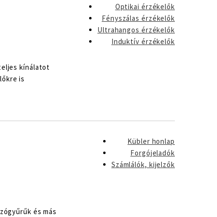
Optikai érzékelők
Fényszálas érzékelők
Ultrahangos érzékelők
Induktív érzékelők
eljes kínálatot
lőkre is
Kübler honlap
Forgójeladók
Számlálók, kijelzők
úszógyűrűk és más