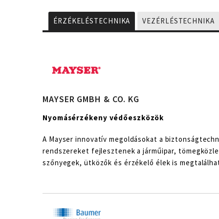
ÉRZÉKELÉSTECHNIKA
VEZÉRLÉSTECHNIKA
MAYSER GMBH & CO. KG
Nyomásérzékeny védőeszközök
A Mayser innovatív megoldásokat a biztonságtechn
rendszereket fejlesztenek a járműipar, tömegközle
szőnyegek, ütközők és érzékelő élek is megtalálha