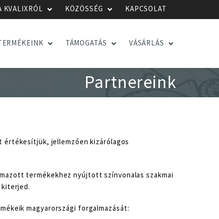
A KVALIXRÓL
KÖZÖSSÉG
KAPCSOLAT
TERMÉKEINK
TÁMOGATÁS
VÁSÁRLÁS
Partnereink
 értékesítjük, jellemzően kizárólagos
lmazott termékekhez nyújtott színvonalas szakmai
kiterjed.
rmékeik magyarországi forgalmazását: