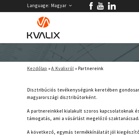
Language:
Magyar
Kezdőlap
»
A Kvalixról
»
Partnereink
Disztribúciós tevékenységünk keretében gondosan v
magyarországi disztribútorként.
A partnereinkkel kialakult szoros kapcsolatoknak
támogatás, ami a vásárlást megelőző szaktanácsadá
A következő, egymás termékkínálatát jól kiegészít