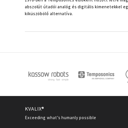
abszolút útadói analóg és digitális kimenetekkel 
kiküszöbölő alternatíva.
KVALIX®
Exceeding what’s humanly possible