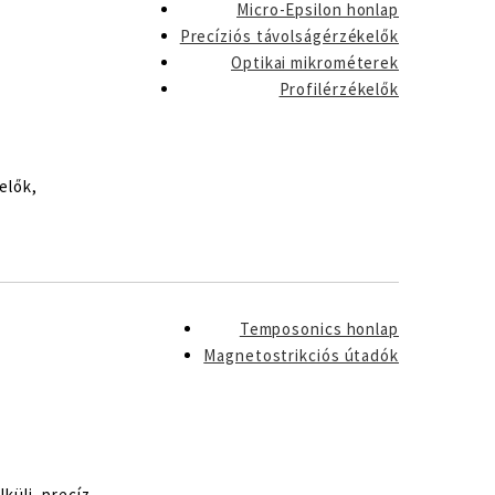
Micro-Epsilon honlap
Precíziós távolságérzékelők
Optikai mikrométerek
Profilérzékelők
elők,
Temposonics honlap
Magnetostrikciós útadók
küli, precíz