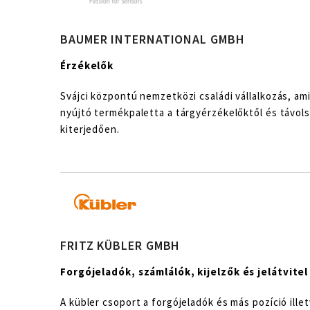
BAUMER INTERNATIONAL GMBH
Érzékelők
Svájci központú nemzetközi családi vállalkozás, am
nyújtó termékpaletta a tárgyérzékelőktől és távol
kiterjedően.
FRITZ KÜBLER GMBH
Forgójeladók, számlálók, kijelzők és jelátvitel
A kübler csoport a forgójeladók és más pozíció ill