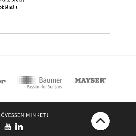
roblémáit
KÖVESSEN MINKET!