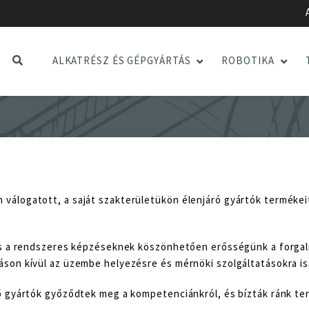
ALKATRÉSZ ÉS GÉPGYÁRTÁS
ROBOTIKA
álogatott, a saját szakterületükön élenjáró gyártók termékeit
 és a rendszeres képzéseknek köszönhetően erősségünk a forga
son kívül az üzembe helyezésre és mérnöki szolgáltatásokra is 
ő gyártók győződtek meg a kompetenciánkról, és bízták ránk te