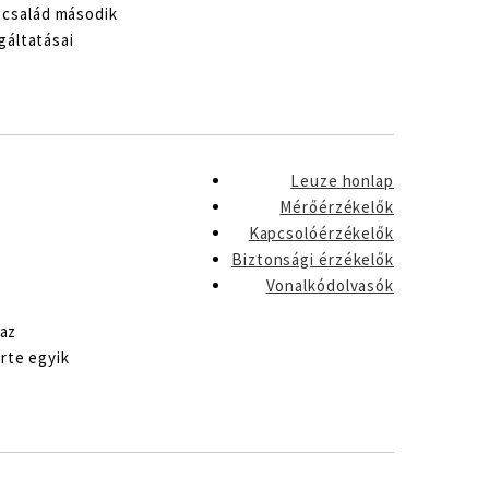
a család második
gáltatásai
Leuze honlap
Mérőérzékelők
Kapcsolóérzékelők
Biztonsági érzékelők
Vonalkódolvasók
maz
rte egyik