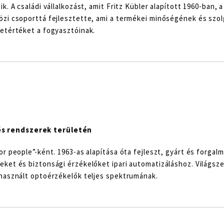
k. A családi vállalkozást, amit Fritz Kübler alapított 1960-ban, 
özi csoporttá fejlesztette, ami a termékei minőségének és szol
letértéket a fogyasztóinak.
és rendszerek területén
r people”-ként. 1963-as alapítása óta fejleszt, gyárt és forgal
ket és biztonsági érzékelőket ipari automatizáláshoz. Világsze
 használt optoérzékelők teljes spektrumának.