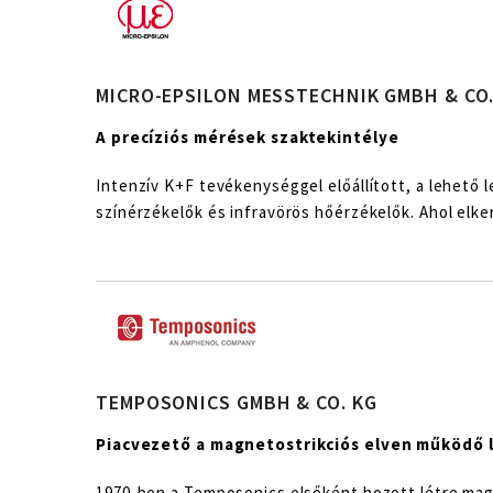
MICRO-EPSILON MESSTECHNIK GMBH & CO.
A precíziós mérések szaktekintélye
Intenzív K+F tevékenységgel előállított, a lehető
színérzékelők és infravörös hőérzékelők. Ahol elker
TEMPOSONICS GMBH & CO. KG
Piacvezető a magnetostrikciós elven működő l
1970-ben a Temposonics elsőként hozott létre magn